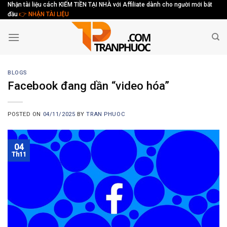
Skip
Nhận tài liệu cách KIẾM TIỀN TẠI NHÀ với Affiliate dành cho người mới bắt
đầu
👉 NHẬN TÀI LIỆU
to
content
BLOGS
Facebook đang dần “video hóa”
POSTED ON
04/11/2025
BY
TRAN PHUOC
04
Th11