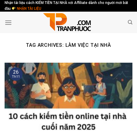
Skip
Nhận tài liệu cách KIẾM TIỀN TẠI NHÀ với Affiliate dành cho người mới bắt
đầu
NHẬN TÀI LIỆU
to
content
TAG ARCHIVES:
LÀM VIỆC TẠI NHÀ
26
Th11