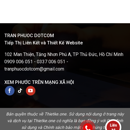
TRAN PHUOC DOTCOM
Tiếp Thị Liên Kết và Thiết Kế Website
102 Man Thiện, Tăng Nhơn Phú A, TP Thủ Đức, Hồ Chí Minh
0909 006 051 - 0337 006 051 -
tranphuocdotcom@gmail.com
XEM PHƯỚC TRÊN MẠNG XÃ HỘI
Bản quyền thuộc về Thietke.one. Sử dụng nội dung ở trang này
và dịch vụ tại Thietke.one có nghĩa là bạn đồng ý với
Quy định
sử dụng
và
Chính sách bảo mật
của chúng tôi.